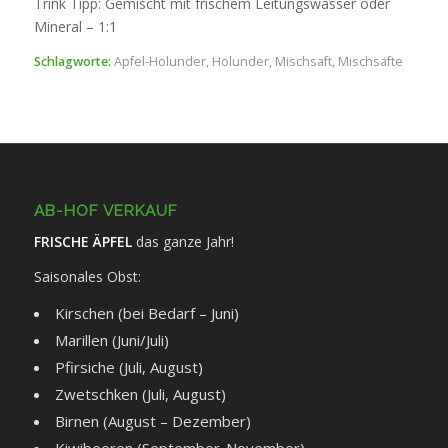
Trink Tipp: Gemischt mit frischem Leitungswasser oder
Mineral – 1:1
Schlagworte:
Apfel-Holunder
,
Holunder
,
Mischsaft
,
Mischsäfte
AB-HOF VERKAUF
FRISCHE ÄPFEL
das ganze Jahr!
Saisonales Obst:
Kirschen (bei Bedarf – Juni)
Marillen (Juni/Juli)
Pfirsiche (Juli, August)
Zwetschken (Juli, August)
Birnen (August – Dezember)