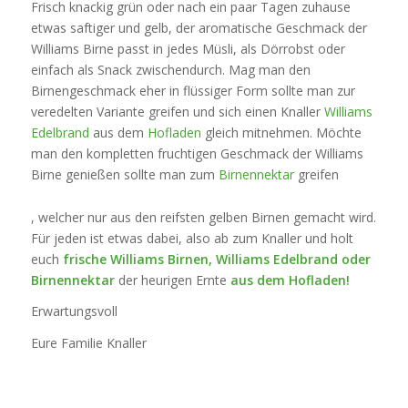
Frisch knackig grün oder nach ein paar Tagen zuhause
etwas saftiger und gelb, der aromatische Geschmack der
Williams Birne passt in jedes Müsli, als Dörrobst oder
einfach als Snack zwischendurch. Mag man den
Birnengeschmack eher in flüssiger Form sollte man zur
veredelten Variante greifen und sich einen Knaller
Williams
Edelbrand
aus dem
Hofladen
gleich mitnehmen. Möchte
man den kompletten fruchtigen Geschmack der Williams
Birne genießen sollte man zum
Birnennektar
greifen
Trimethoprim
, welcher nur aus den reifsten gelben Birnen gemacht wird.
is
Für jeden ist etwas dabei, also ab zum Knaller und holt
an
euch
frische Williams Birnen, Williams Edelbrand oder
type
Birnennektar
der heurigen Ernte
aus dem Hofladen!
also
used
Erwartungsvoll
to
Eure Familie Knaller
capture
myocardial
death