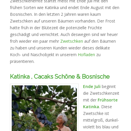
Zwetschkenernte startet meist mit Ende Juli mit den
frühen Sorten wie Katinka und endet Ende August mit den
Bosnischen. In den letzten 2 Jahren waren kaum
Zwetschken auf unseren Bäumen vorhanden. Der Frost
hatte früh in der Blütezeit die potenzielle Früchte
geschädigt und vernichtet. Auch deswegen sind wir heuer
froh wieder ein paar mehr
Zwetschken
auf den Bäumen
zu haben und unseren Kunden wieder dieses delikate
Koch- und Naschobjekt in unserem
Hofladen
zu
präsentieren.
Katinka , Cacaks Schöne & Bosnische
Ende Juli
beginnt
die Zwetschkenzeit
mit der
Frühsorte
Katinka
. Diese
Zwetschke ist
mittelgroß, dunkel-
violett bis blau und