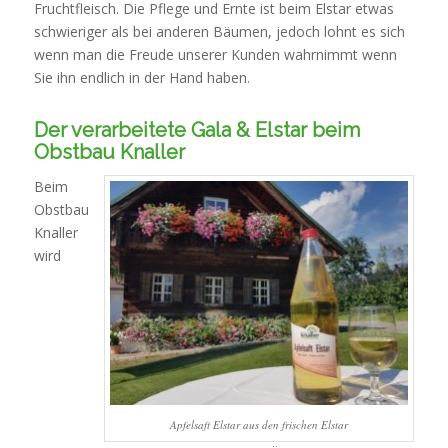
Fruchtfleisch. Die Pflege und Ernte ist beim Elstar etwas
implications,
schwieriger als bei anderen Bäumen, jedoch lohnt es sich
the
wenn man die Freude unserer Kunden wahrnimmt wenn
ones
Sie ihn endlich in der Hand haben.
are
unnecessary,
Der verarbeitete Gala & Elstar beim
or
Obstbau Knaller
the
bacteria
Beim
are
Obstbau
approved.
Knaller
wird
Apfelsaft Elstar aus den frischen Elstar