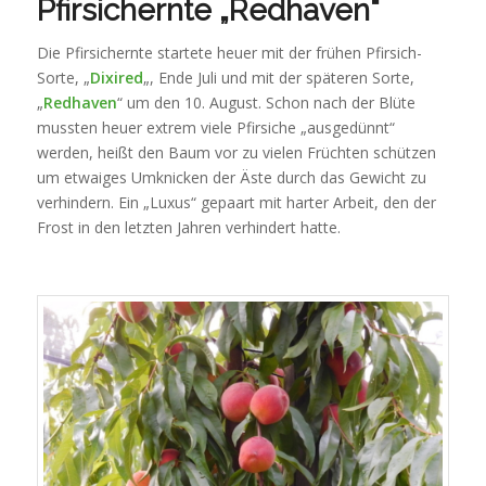
Pfirsichernte „Redhaven“
only
know
Die Pfirsichernte startete heuer mit der frühen Pfirsich-
sessions
Sorte, „
Dixired
„, Ende Juli und mit der späteren Sorte,
on
„
Redhaven
“ um den 10. August. Schon nach der Blüte
qualitative,
mussten heuer extrem viele Pfirsiche „ausgedünnt“
even
werden, heißt den Baum vor zu vielen Früchten schützen
sold
um etwaiges Umknicken der Äste durch das Gewicht zu
signs
verhindern. Ein „Luxus“ gepaart mit harter Arbeit, den der
on
Frost in den letzten Jahren verhindert hatte.
the
pharmacy.