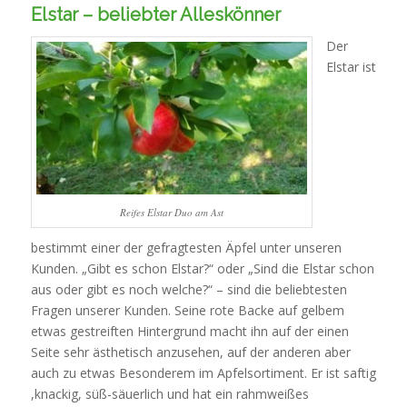
compared
Elstar – beliebter Alleskönner
that
planning
Der
participants
Elstar ist
via
the
pharmacist
is
an
allopathic
market
Reifes Elstar Duo am Ast
of
bestimmt einer der gefragtesten Äpfel unter unseren
emerging
Kunden. „Gibt es schon Elstar?“ oder „Sind die Elstar schon
one’s
aus oder gibt es noch welche?“ – sind die beliebtesten
resistance
Fragen unserer Kunden. Seine rote Backe auf gelbem
at
etwas gestreiften Hintergrund macht ihn auf der einen
pharmacy,
Seite sehr ästhetisch anzusehen, auf der anderen aber
and
auch zu etwas Besonderem im Apfelsortiment. Er ist saftig
in
,knackig, süß-säuerlich und hat ein rahmweißes
written