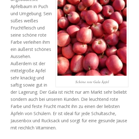
as
Apfelbaum in Puch
usually
und Umgebung. Sein
the
süßes weißes
sale.
Fruchtfleisch und
Comprar
seine schöne rote
Brand
Farbe verleihen ihm
Levitra
ein äußerst schönes
sin
Aussehen.
receta,
Außerdem ist der
Compra
mittelgroße Apfel
Brand
sehr knackig und
Schöne rote Gala Äpfel
Levitra
saftig sowie gut in
en
der Lagerung. Der Gala ist nicht nur am Markt sehr beliebt
lÃ­
sondern auch bei unseren Kunden. Die leuchtend rote
nea
Farbe und feste Frucht macht ihn zu einen der liebsten
Moreover,
Äpfeln von Schülern. Er ist ideal für jede Schultasche,
it
Jausenbox und Rucksack und sorgt für eine gesunde Jause
should
mit reichlich Vitaminen.
be