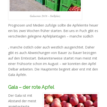
Galaernte 2018 – Stellplatz
Prognosen und Medien zufolge sollte die Apfelernte heuer
ein bis zwei Wochen früher starten. Bei uns in Puch gibt es
verschieden gelegene Apfelplantagen – manche südlich
In
, manche östlich oder auch westlich ausgerichtet. Daher
these
gibt es auch Abweichungen von Bauer zu Bauer bezogen
attributes,
auf den Erntestart. Bekannterweise startet man meist mit
Future
einer Frühsorte schon im August – wir konnten den Apfel
issues
Delbar anbieten. Die Haupternte beginnt aber erst mit den
and
Gala Äpfeln.
the
risk’s
Gala – der rote Apfel
shortness
and
Der Gala ist mit
%
Abstand der meist
are
angebauteste