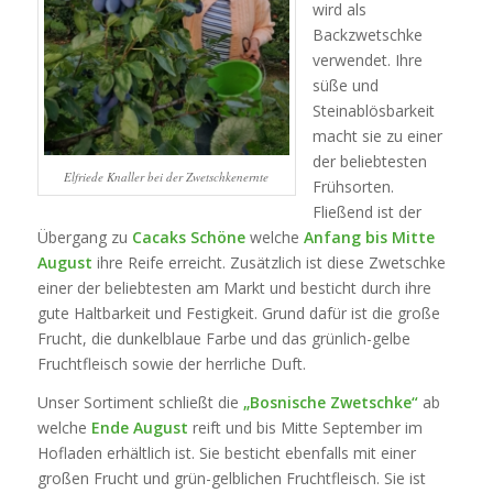
wird als
Backzwetschke
verwendet. Ihre
süße und
Steinablösbarkeit
macht sie zu einer
der beliebtesten
Elfriede Knaller bei der Zwetschkenernte
Frühsorten.
Fließend ist der
Übergang zu
Cacaks Schöne
welche
Anfang bis Mitte
August
ihre Reife erreicht. Zusätzlich ist diese Zwetschke
einer der beliebtesten am Markt und besticht durch ihre
gute Haltbarkeit und Festigkeit. Grund dafür ist die große
Frucht, die dunkelblaue Farbe und das grünlich-gelbe
Fruchtfleisch sowie der herrliche Duft.
Unser Sortiment schließt die
„Bosnische Zwetschke“
ab
welche
Ende August
reift und bis Mitte September im
Hofladen erhältlich ist. Sie besticht ebenfalls mit einer
großen Frucht und grün-gelblichen Fruchtfleisch. Sie ist